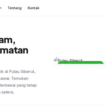
i
Tentang
Kontak
▾
lam,
kmatan
KEANEKARAGAMAN HAYATI
k di Pulau Siberut,
Hutan Hujan Siberu
ntawai. Temukan
Primata Endemik da
 Mentawai yang tetap
 selera.