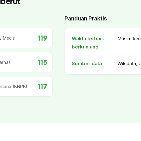
iberut
Panduan Praktis
119
/ Medis
Waktu terbaik
Musim kema
berkunjung
115
arnas
Sumber data
Wikidata, 
117
ncana (BNPB)