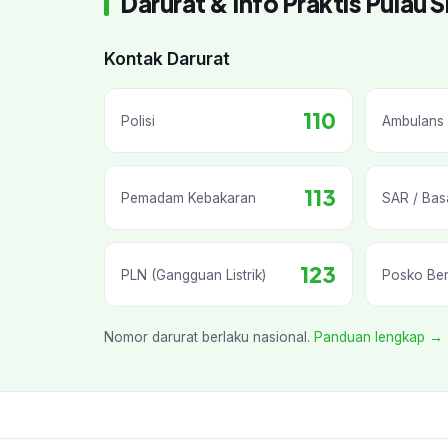
Darurat & Info Praktis Pulau S
Kontak Darurat
110
Polisi
Ambulans 
113
Pemadam Kebakaran
SAR / Bas
123
PLN (Gangguan Listrik)
Posko Be
Nomor darurat berlaku nasional.
Panduan lengkap →