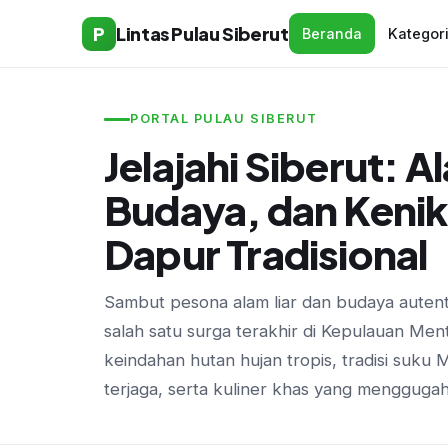
P
Lintas Pulau Siberut
Beranda
Kategor
PORTAL PULAU SIBERUT
Jelajahi Siberut: A
Budaya, dan Keni
Dapur Tradisional
Sambut pesona alam liar dan budaya autenti
salah satu surga terakhir di Kepulauan Me
keindahan hutan hujan tropis, tradisi suku
terjaga, serta kuliner khas yang menggugah